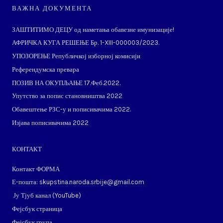
ВАЖНА ДОКУМЕНТА
ЗАШТИТИМО ДЕЦУ од наметања обавезне имунизације!
АФРИЧКА КУГА РЕШЕЊЕ Бр. 1-XIII-000003/2023.
УПОЗОРЕЊЕ Републичкој изборној комисији
Референдумска превара
ПОЗИВ НА ОКУПЉАЊЕ 17.Феб.2022.
Упутство за попис становништва 2022
Обавештење РЗС-у и пописивачима 2022.
Изјава пописивачима 2022
КОНТАКТ
Контакт ФОРМА
Е-пошта: skupstina.naroda.srbije@gmail.com
Ју Тјуб канал (
YouTube
)
Фејсбук страница
Фејсбук група