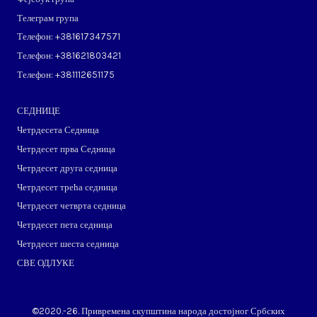
Телеграм група
Телефон: ​+381617347571
Телефон: ​+381621803421
Телефон: ​+381112651175
СЕДНИЦЕ
Четрдесета Седница
Четрдесет прва Седница
Четрдесет друга седница
Четрдесет трећа седница
Четрдесет четврта седница
Четрдесет пета седница
Четрдесет шеста седница
СВЕ ОДЛУКЕ
©2020.-26. Привремена скупштина народа достојног Србских