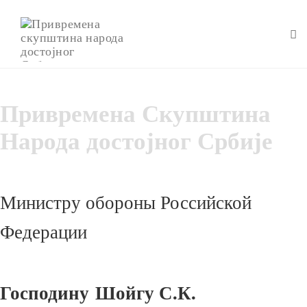
To
na
Skip
to
Привремена Скупштина
content
Народа достојног Србије
Министру обороны Российской
Федерации
Господину Шойгу С.К.