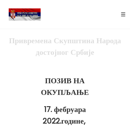
Tog
nav
Skip
Привремена Скупштина Народа
to
content
достојног Србије
ПОЗИВ НА
ОКУПЉАЊЕ
17. фебруара
2022.године,