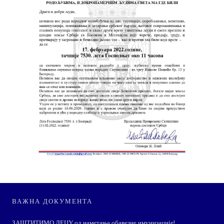
ВАЖНА ДОКУМЕНТА
ЗАШТИТИМО ДЕЦУ од наметања обавезне имунизације!