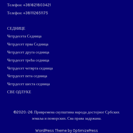
Телефон: ​+381621803421
Телефон: ​+381112651175
СЕДНИЦЕ
Четрдесета Седница
Четрдесет прва Седница
Четрдесет друга седница
Четрдесет трећа седница
Четрдесет четврта седница
Четрдесет пета седница
Четрдесет шеста седница
СВЕ ОДЛУКЕ
©2020.-26. Привремена скупштина народа достојног Србских
земаља и поморских. Сва права задржана.
WordPress Theme by OptimizePress