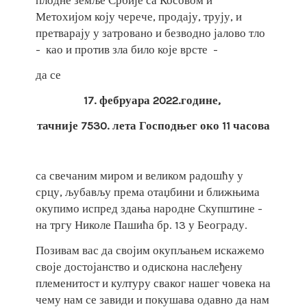
плодне земље Србије са Косовом и
Метохијом коју черече, продају, трују, и
претварају у затровано и безводно јалово тло
- као и против зла било које врсте -
да се
17. фебруара 2022.године,
тачније 7530. лета Господњег око 11 часова
са свечаним миром и великом радошћу у
срцу, љубављу према отаџбини и ближњима
окупимо испред здања народне Скупштине -
на тргу Николе Пашића бр. 13 у Београду.
Позивам вас да својим окупљањем искажемо
своје достојанство и одискона наслеђену
племенитост и културу сваког нашег човека на
чему нам се завиди и покушава одавно да нам