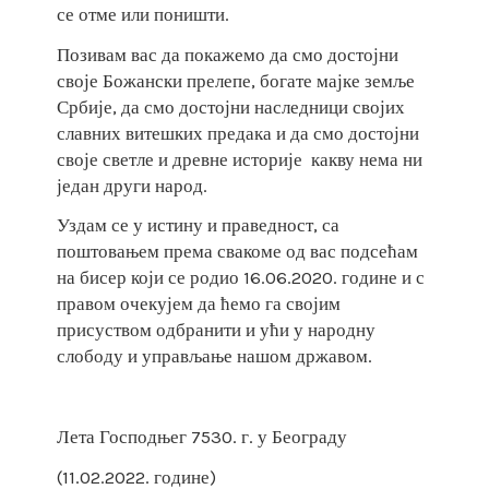
се отме или поништи.
Позивам вас да покажемо да смо достојни
своје Божански прелепе, богате мајке земље
Србије, да смо достојни наследници својих
славних витешких предака и да смо достојни
своје светле и древне историје какву нема ни
један други народ.
Уздам се у истину и праведност, са
поштовањем према свакоме од вас подсећам
на бисер који се родио 16.06.2020. године и с
правом очекујем да ћемо га својим
присуством одбранити и ући у народну
слободу и управљање нашом државом.
Лета Господњег 7530. г. у Београду
(11.02.2022. године)