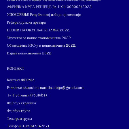
АФРИЧКА КУГА РЕШЕЊЕ Бр. 1-XIII-000003/2023.
УПОЗОРЕЊЕ Републичкој изборној комисији
Референдумска превара
ПОЗИВ НА ОКУПЉАЊЕ 17.Феб.2022.
Упутство за попис становништва 2022
Обавештење РЗС-у и пописивачима 2022.
Изјава пописивачима 2022
КОНТАКТ
Контакт ФОРМА
Е-пошта: skupstina.naroda.srbije@gmail.com
Ју Тјуб канал (
YouTube
)
Фејсбук страница
Фејсбук група
Телеграм група
Телефон: ​+381617347571