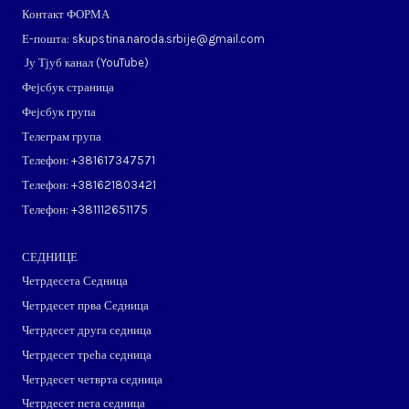
Контакт ФОРМА
Е-пошта: skupstina.naroda.srbije@gmail.com
Ју Тјуб канал (
YouTube
)
Фејсбук страница
Фејсбук група
Телеграм група
Телефон: ​+381617347571
Телефон: ​+381621803421
Телефон: ​+381112651175
СЕДНИЦЕ
Четрдесета Седница
Четрдесет прва Седница
Четрдесет друга седница
Четрдесет трећа седница
Четрдесет четврта седница
Четрдесет пета седница