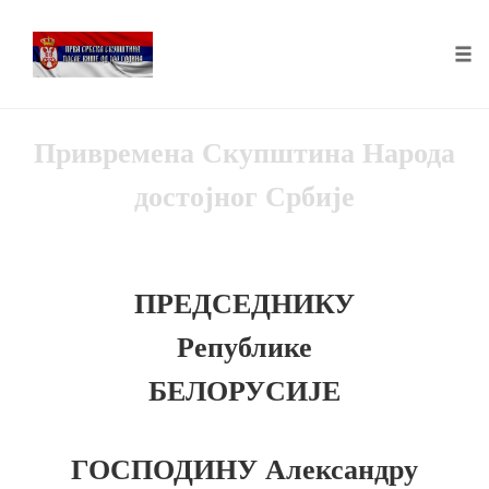
Tog
nav
Skip
Привремена Скупштина Народа
to
content
достојног Србије
ПРЕДСЕДНИКУ
Републике
БЕЛОРУСИЈЕ
ГОСПОДИНУ Александру