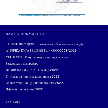
ВАЖНА ДОКУМЕНТА
ЗАШТИТИМО ДЕЦУ од наметања обавезне имунизације!
АФРИЧКА КУГА РЕШЕЊЕ Бр. 1-XIII-000003/2023.
УПОЗОРЕЊЕ Републичкој изборној комисији
Референдумска превара
ПОЗИВ НА ОКУПЉАЊЕ 17.Феб.2022.
Упутство за попис становништва 2022
Обавештење РЗС-у и пописивачима 2022.
Изјава пописивачима 2022
КОНТАКТ