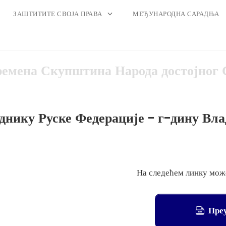
ЗАШТИТИТЕ СВОЈА ПРАВА
МЕЂУНАРОДНА САРАДЊА
емена Скупштина Народа достојног 
нику Руске Федерације - г-дину Вл
На следећем линку мож
Пре