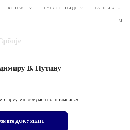
КОНТАКТ
ПУТ ДО СЛОБОДЕ
ГАЛЕРИЈА
OPE
Србије
адимиру В. Путину
ете преузети документ за штампање:
узмите ДОКУМЕНТ