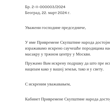
Бр. 2-II-000003/2024
Београд, 22. март 2024 г.
Уважени господине председниче,
У име Привремене Скупштине народа достојно
изражавамо искрено саучешће породицама на
масакру у тржном центру у Москви.
Пружамо Вам искрену подршку да што пре ис
нацизам како у вашој земљи, тако и у свету.
С искреним уважавањем,
Кабинет Привремене Скупштине народа досто