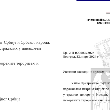
г Србије и Србског народа,
страдалих у данашњем
корените тероризам и
јног Србије