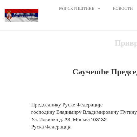
РАД СКУПШТИНЕ
НОВОСТИ
Skip
Привр
to
content
Саучешће Председ
Председнику Руске Федерације
господину Владимиру Владимировичу Путину
Ул. Ильинка д. 23, Москва 103132
Руска Федерација