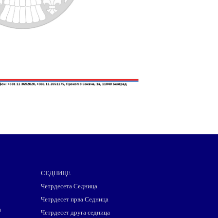
СЕДНИЦЕ
Четрдесета Седница
Четрдесет прва Седница
m
Четрдесет друга седница