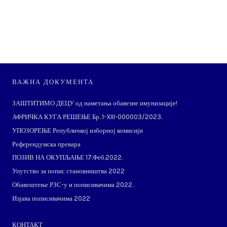
ВАЖНА ДОКУМЕНТА
ЗАШТИТИМО ДЕЦУ од наметања обавезне имунизације!
АФРИЧКА КУГА РЕШЕЊЕ Бр. 1-XIII-000003/2023.
УПОЗОРЕЊЕ Републичкој изборној комисији
Референдумска превара
ПОЗИВ НА ОКУПЉАЊЕ 17.Феб.2022.
Упутство за попис становништва 2022
Обавештење РЗС-у и пописивачима 2022.
Изјава пописивачима 2022
КОНТАКТ