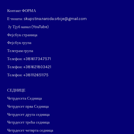
Контакт ФОРМА
Е-пошта: skupstina.naroda.srbije@gmail.com
Ју Тјуб канал (
YouTube
)
Фејсбук страница
Фејсбук група
Телеграм група
Телефон: ​+381617347571
Телефон: ​+381621803421
Телефон: ​+381112651175
СЕДНИЦЕ
Четрдесета Седница
Четрдесет прва Седница
Четрдесет друга седница
Четрдесет трећа седница
Четрдесет четврта седница