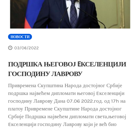
НОВОСТИ
03/06/2022
ПОДРШКА ЊЕГОВОЈ EКСЕЛЕНЦИЈИ
ГОСПОДИНУ ЛАВРОВУ
Привремена Скупштина Народа достојног Србије
подршка највећем дипломати његовој Eкселенцији
господину Лаврову Дана 07.06 2022.год. од 17h на
платоу Привремене Скупштине Народа достојног
Србије Подршка највећем дипломати света,његовој
Eкселенцији господину Лаврову који је већ био