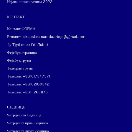
Изјава пописивачима 2022
КОНТАКТ
Контакт ФОРМА
Е-пошта: skupstina.naroda.srbije@gmail.com
Ју Тјуб канал (
YouTube
)
Фејсбук страница
Фејсбук група
Телеграм група
Телефон: ​+381617347571
Телефон: ​+381621803421
Телефон: ​+381112651175
СЕДНИЦЕ
Четрдесета Седница
Четрдесет прва Седница
Четрдесет друга седница