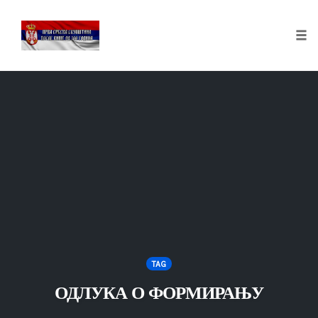
Tog
nav
Skip
to
content
TAG
ОДЛУКА О ФОРМИРАЊУ