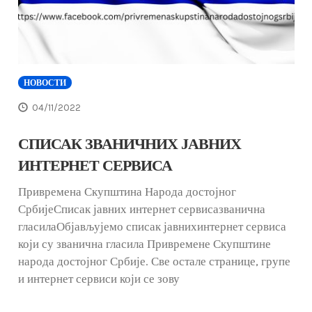
НОВОСТИ
04/11/2022
СПИСАК ЗВАНИЧНИХ ЈАВНИХ
ИНТЕРНЕТ СЕРВИСА
Привремена Скупштина Народа достојног
СрбијеСписак јавних интернет сервисазванична
гласилаОбјављујемо списак јавнихинтернет сервиса
који су званична гласила Привремене Скупштине
народа достојног Србије. Све остале странице, групе
и интернет сервиси који се зову