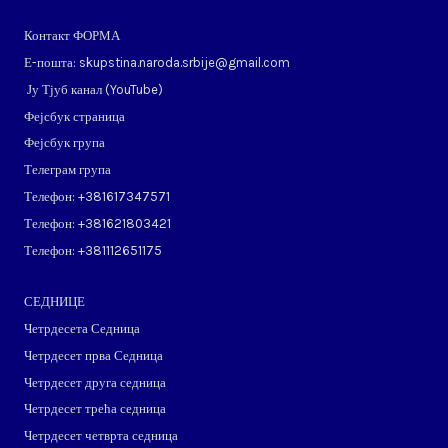
Контакт ФОРМА
Е-пошта: skupstina.naroda.srbije@gmail.com
Ју Тјуб канал (
YouTube
)
Фејсбук страница
Фејсбук група
Телеграм група
Телефон: ​+381617347571
Телефон: ​+381621803421
Телефон: ​+381112651175
СЕДНИЦЕ
Четрдесета Седница
Четрдесет прва Седница
Четрдесет друга седница
Четрдесет трећа седница
Четрдесет четврта седница