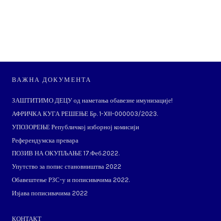
ВАЖНА ДОКУМЕНТА
ЗАШТИТИМО ДЕЦУ од наметања обавезне имунизације!
АФРИЧКА КУГА РЕШЕЊЕ Бр. 1-XIII-000003/2023.
УПОЗОРЕЊЕ Републичкој изборној комисији
Референдумска превара
ПОЗИВ НА ОКУПЉАЊЕ 17.Феб.2022.
Упутство за попис становништва 2022
Обавештење РЗС-у и пописивачима 2022.
Изјава пописивачима 2022
КОНТАКТ