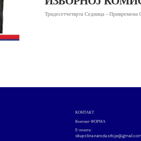
ИЗБОРНОЈ КОМИ
Тридесетчетврта Седница - Привремена 
КОНТАКТ
Контакт ФОРМА
Е-пошта:
skupstina.naroda.srbije@gmail.co