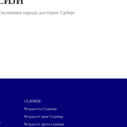
СИЈИ
Скупштина народа достојног Србије
СЕДНИЦЕ
Четрдесета Седница
Четрдесет прва Седница
m
Четрдесет друга седница