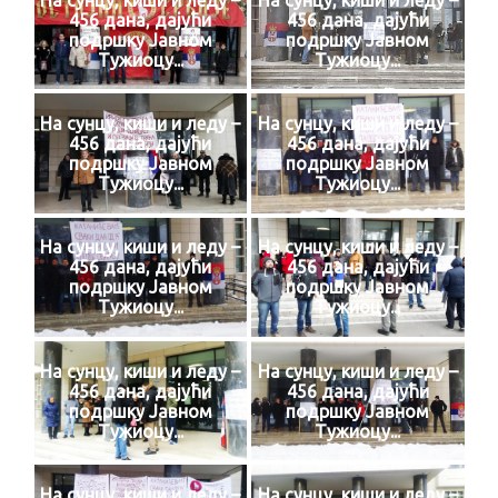
456 дана, дајући
456 дана, дајући
подршку Јавном
подршку Јавном
Тужиоцу...
Тужиоцу...
На сунцу, киши и леду –
На сунцу, киши и леду –
456 дана, дајући
456 дана, дајући
подршку Јавном
подршку Јавном
Тужиоцу...
Тужиоцу...
На сунцу, киши и леду –
На сунцу, киши и леду –
456 дана, дајући
456 дана, дајући
подршку Јавном
подршку Јавном
Тужиоцу...
Тужиоцу...
На сунцу, киши и леду –
На сунцу, киши и леду –
456 дана, дајући
456 дана, дајући
подршку Јавном
подршку Јавном
Тужиоцу...
Тужиоцу...
На сунцу, киши и леду –
На сунцу, киши и леду –