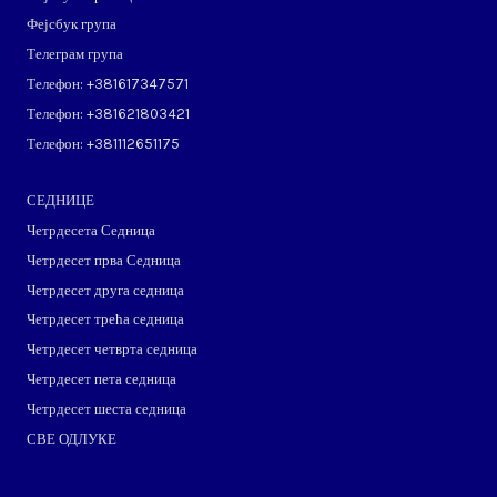
Фејсбук група
Телеграм група
Телефон: ​+381617347571
Телефон: ​+381621803421
Телефон: ​+381112651175
СЕДНИЦЕ
Четрдесета Седница
Четрдесет прва Седница
Четрдесет друга седница
Четрдесет трећа седница
Четрдесет четврта седница
Четрдесет пета седница
Четрдесет шеста седница
СВЕ ОДЛУКЕ