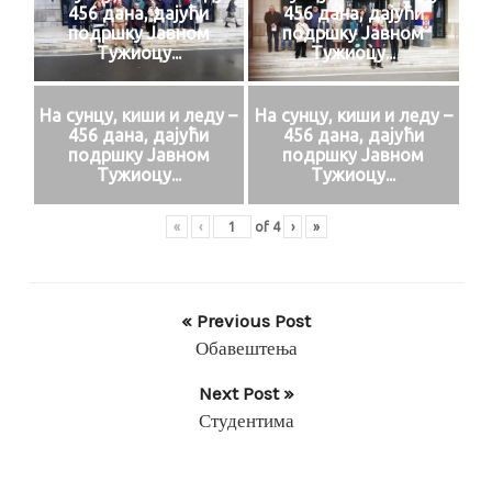
456 дана, дајући
456 дана, дајући
подршку Јавном
подршку Јавном
Тужиоцу...
Тужиоцу...
На сунцу, киши и леду –
На сунцу, киши и леду –
456 дана, дајући
456 дана, дајући
подршку Јавном
подршку Јавном
Тужиоцу...
Тужиоцу...
«
‹
of
4
›
»
« Previous Post
Обавештења
Next Post »
Студентима