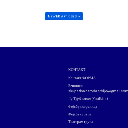
NEWER ARTICLES »
КОНТАКТ
Контакт ФОРМА
Е-пошта:
skupstina.naroda.srbije@gmail.co
Ју Тјуб канал (
YouTube
)
Фејсбук страница
Фејсбук група
Телеграм група