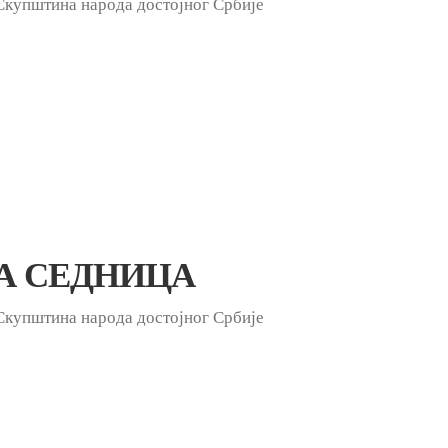
Скупштина народа достојног Србије
А СЕДНИЦА
Скупштина народа достојног Србије