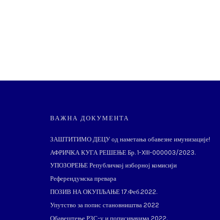
ВАЖНА ДОКУМЕНТА
ЗАШТИТИМО ДЕЦУ од наметања обавезне имунизације!
АФРИЧКА КУГА РЕШЕЊЕ Бр. 1-XIII-000003/2023.
УПОЗОРЕЊЕ Републичкој изборној комисији
Референдумска превара
ПОЗИВ НА ОКУПЉАЊЕ 17.Феб.2022.
Упутство за попис становништва 2022
Обавештење РЗС-у и пописивачима 2022.