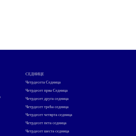
СЕДНИЦЕ
Четрдесета Седница
Четрдесет прва Седница
m
Четрдесет друга седница
Четрдесет трећа седница
Четрдесет четврта седница
Четрдесет пета седница
Четрдесет шеста седница