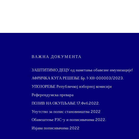
ВАЖНА ДОКУМЕНТА
ЗАШТИТИМО ДЕЦУ од наметања обавезне имунизације!
АФРИЧКА КУГА РЕШЕЊЕ Бр. 1-XIII-000003/2023.
УПОЗОРЕЊЕ Републичкој изборној комисији
Референдумска превара
ПОЗИВ НА ОКУПЉАЊЕ 17.Феб.2022.
Упутство за попис становништва 2022
Обавештење РЗС-у и пописивачима 2022.
Изјава пописивачима 2022