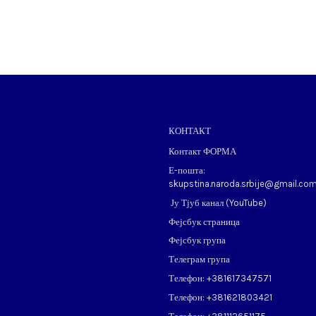
КОНТАКТ
Контакт ФОРМА
Е-пошта:
skupstina.naroda.srbije@gmail.co
Ју Тјуб канал (
YouTube
)
Фејсбук страница
Фејсбук група
Телеграм група
Телефон: ​+381617347571
Телефон: ​+381621803421