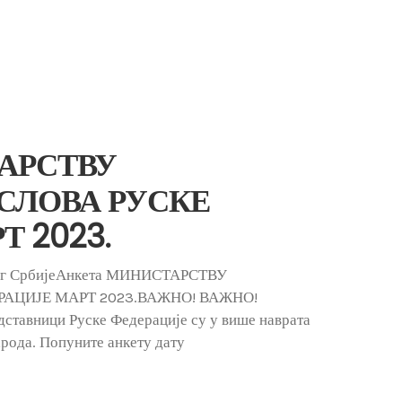
АРСТВУ
СЛОВА РУСКЕ
 2023.
ног СрбијеАнкета МИНИСТАРСТВУ
АЦИЈЕ МАРТ 2023.ВАЖНО! ВАЖНО!
тавници Руске Федерације су у више наврата
арода. Попуните анкету дату