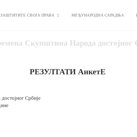
ЗАШТИТИТЕ СВОЈА ПРАВА
МЕЂУНАРОДНА САРАДЊА
емена Скупштина Народа достојног 
РЕЗУЛТАТИ АнкетЕ
 достојног Србије
дине