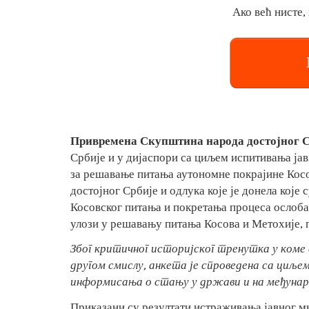
Ако већ нисте
Привремена Скупштина народа достојног С
Србије и у дијаспори са циљем испитивања ја
за решавање питања аутономне покрајине Косо
достојног Србије и одлука које је донела кој
Косовског питања и покретања процеса ослоба
улози у решавању питања Косова и Метохије,
Због критичног историјског тренутка у коме
другом смислу, анкета је спроведена са циљ
информисања о стању у држави и на међунаро
Приказани су резултати истраживања јавног 