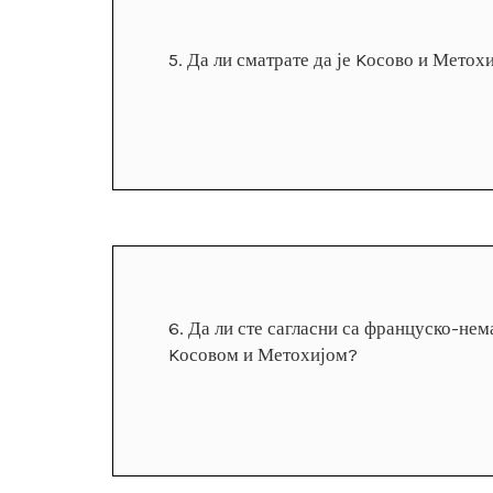
5.
Да ли сматрате да је Kосово и Метох
6.
Да ли сте сагласни са француско-не
Kосовом и Метохијом?