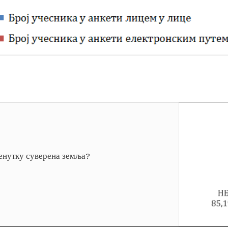
тренутку суверена земља?