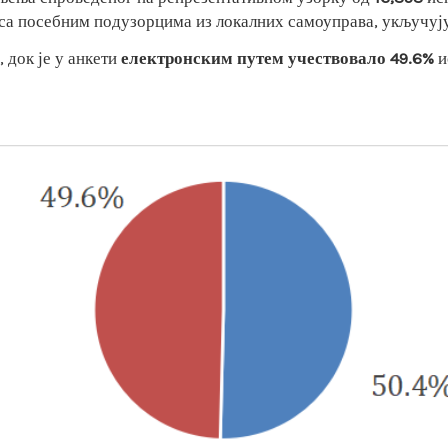
, са посебним подузорцима из локалних самоуправа, укључуј
, док је у анкети
електронским путем учествовало 49.6%
и