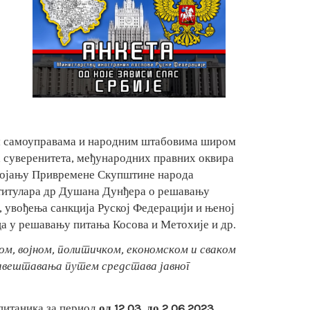
м самоуправама и народним штабовима широм
а суверенитета, међународних правних оквира
стојању Привремене Скупштине народа
а титулара др Душана Дунђера о решавању
, увођења санкција Руској Федерацији и њеној
а у решавању питања Косова и Метохије и др.
ом, војном, политичком, економском и сваком
бавештавања путем средстава јавног
питаника за период
од 12.03. до 2.06.2023.