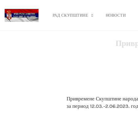
РАД СКУПШТИНЕ
НОВОСТИ
Skip
Привр
to
content
Привремене Скупштине народа
за период 12.03.-2.06.2023. го