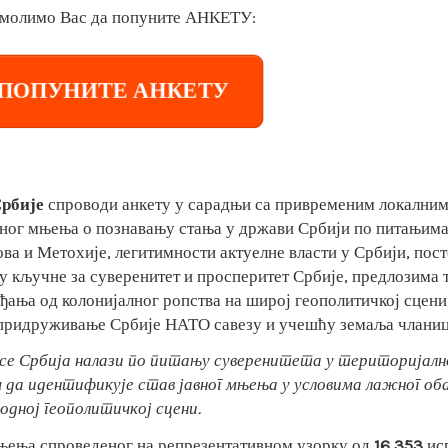
, молимо Вас да попуните АНКЕТУ:
ПОПУНИТЕ АНКЕТУ
рбије
спроводи анкету у сарадњи са привременим локални
вног мњења о познавању стања у држави Србији по питањим
ва и Метохије, легитимности актуелне власти у Србији, по
е су кључне за суверенитет и просперитет Србије, предлозим
ђања од колонијалног ропства на широј геополитичкој сцени
 придруживање Србије НАТО савезу и учешћу земаља чланиц
 се Србија налази по питању суверенитета у територијалн
ем да идентификује став јавног мњења у условима лажног о
дној геополитичкој сцени.
мњења спроведеног на репрезентативном узорку од
16,353
ис