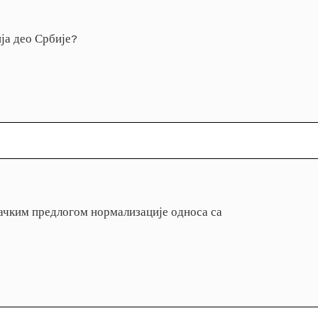
ија део Србије?
мачким предлогом нормализације односа са