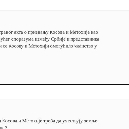
раног акта о признању Kосова и Метохије као
јућег споразума између Србије и представника
и се Kосову и Метохији омогућило чланство у
 Kосова и Метохије треба да учествују земље
ине?