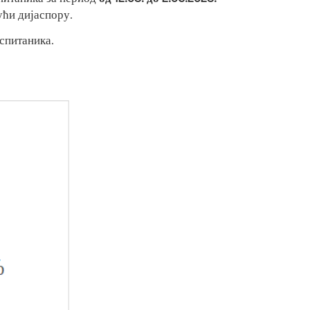
ући дијаспору.
спитаника.