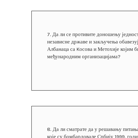
7.
Да ли се противите доношењу једност
независне државе и закључења обавезу
Албанаца са Kосова и Метохије којим б
међународним организацијама?
8.
Да ли сматрате да у решавању питања
које су бомбардовале Србију 1999. год