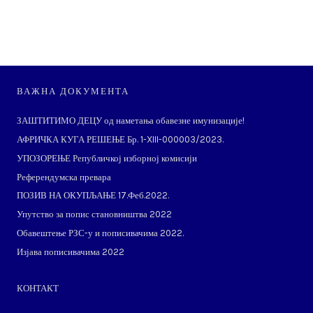
ВАЖНА ДОКУМЕНТА
ЗАШТИТИМО ДЕЦУ од наметања обавезне имунизације!
АФРИЧКА КУГА РЕШЕЊЕ Бр. 1-XIII-000003/2023.
УПОЗОРЕЊЕ Републичкој изборној комисији
Референдумска превара
ПОЗИВ НА ОКУПЉАЊЕ 17.Феб.2022.
Упутство за попис становништва 2022
Обавештење РЗС-у и пописивачима 2022.
Изјава пописивачима 2022
КОНТАКТ