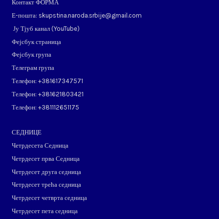
Контакт ФОРМА
Е-пошта: skupstina.naroda.srbije@gmail.com
Ју Тјуб канал (
YouTube
)
Фејсбук страница
Фејсбук група
Телеграм група
Телефон: ​+381617347571
Телефон: ​+381621803421
Телефон: ​+381112651175
СЕДНИЦЕ
Четрдесета Седница
Четрдесет прва Седница
Четрдесет друга седница
Четрдесет трећа седница
Четрдесет четврта седница
Четрдесет пета седница