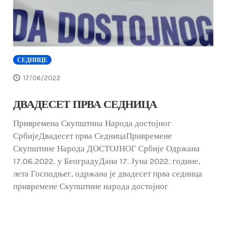
СЕДНИЦЕ
17/06/2022
ДВАДЕСЕТ ПРВА СЕДНИЦА
Привремена Скупштина Народа достојног
СрбијеДвадесет прва СедницаПривремене
Скупштине Народа ДОСТОЈНОГ Србије Одржана
17.06.2022. у БеоградуДана 17. Јуна 2022. године,
лета Господњег, одржана је двадесет прва седница
привремене Скупштине народа достојног