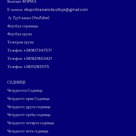
Контакт ФОРМА
Е-пошта: skupstina.naroda.srbije@gmail.com
Ју Тјуб канал (
YouTube
)
Фејсбук страница
Фејсбук група
Телеграм група
Телефон: ​+381617347571
Телефон: ​+381621803421
Телефон: ​+381112651175
СЕДНИЦЕ
Четрдесета Седница
Четрдесет прва Седница
Четрдесет друга седница
Четрдесет трећа седница
Четрдесет четврта седница
Четрдесет пета седница