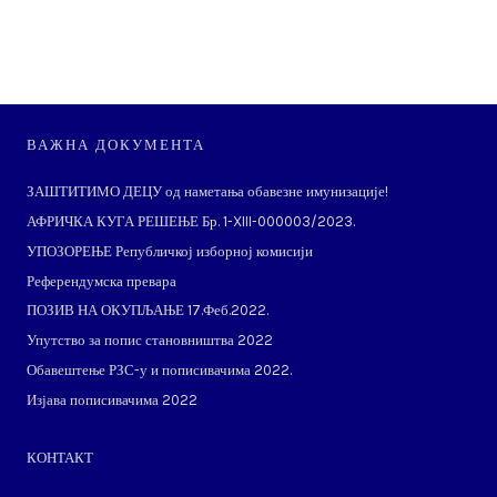
ВАЖНА ДОКУМЕНТА
ЗАШТИТИМО ДЕЦУ од наметања обавезне имунизације!
АФРИЧКА КУГА РЕШЕЊЕ Бр. 1-XIII-000003/2023.
УПОЗОРЕЊЕ Републичкој изборној комисији
Референдумска превара
ПОЗИВ НА ОКУПЉАЊЕ 17.Феб.2022.
Упутство за попис становништва 2022
Обавештење РЗС-у и пописивачима 2022.
Изјава пописивачима 2022
КОНТАКТ