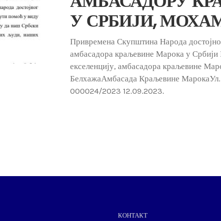
АМБАСАДОРУ КР
У СРБИЈИ, МОХ
Привремена Скупштина Народа достојног
амбасадора краљевине Марока у Србији
екселенцију, амбасадора краљевине Ма
БелхажаАмбасада Краљевине МарокаУл. С
000024/2023 12.09.2023.
КОНТАКТ