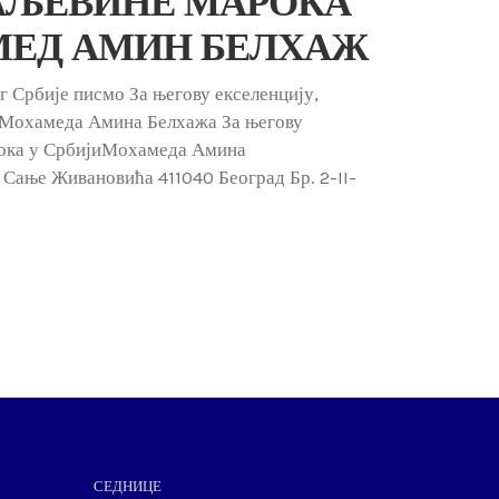
АЉЕВИНЕ МАРОКА
АМЕД АМИН БЕЛХАЖ
 Србије писмо За његову екселенцију,
 Мохамеда Амина Белхажа За његову
рока у СрбијиМохамеда Амина
ање Живановића 411040 Београд Бр. 2-II-
СЕДНИЦЕ