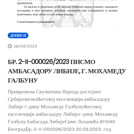
ДОПИСИ
26/09/2023
БР. 2-II-000026/2023 ПИСМО
АМБАСАДОРУ ЛИБИЈЕ, Г. МОХАМЕДУ
ГАЛБУНУ
Привремена Скупштина Народа достојног
СрбијеписмоЊеговој екселенцији амбасадору
Либије г-дину Мохамеду ГалбунуЊеговој
екселенцији амбасадору Либијег-дину Мохамеду
ГалбунуАмбасада ЛибијеСиме Лозанића 811040
БеоградБр. 2-II-000026/2023 20.09.2023. год.