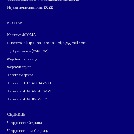
Изјава пописивачима 2022
КОНТАКТ
Контакт ФОРМА
Е-пошта: skupstina.naroda.srbije@gmail.com
Ју Тјуб канал (
YouTube
)
Фејсбук страница
Фејсбук група
Телеграм група
Телефон: ​+381617347571
Телефон: ​+381621803421
Телефон: ​+381112651175
СЕДНИЦЕ
Четрдесета Седница
Четрдесет прва Седница