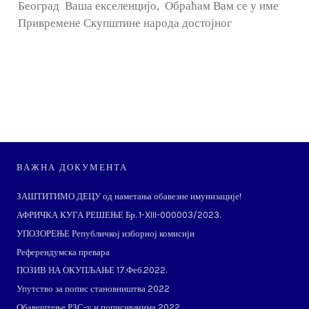
Београд Ваша екселенцијо, Обраћам Вам се у име
Привремене Скупштине народа достојног
ВАЖНА ДОКУМЕНТА
ЗАШТИТИМО ДЕЦУ од наметања обавезне имунизације!
АФРИЧКА КУГА РЕШЕЊЕ Бр. 1-XIII-000003/2023.
УПОЗОРЕЊЕ Републичкој изборној комисији
Референдумска превара
ПОЗИВ НА ОКУПЉАЊЕ 17.Феб.2022.
Упутство за попис становништва 2022
Обавештење РЗС-у и пописивачима 2022.