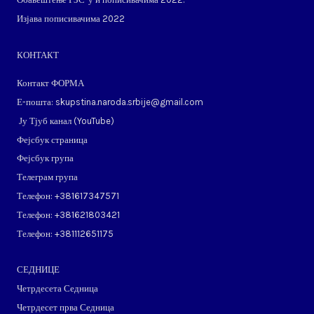
Изјава пописивачима 2022
КОНТАКТ
Контакт ФОРМА
Е-пошта: skupstina.naroda.srbije@gmail.com
Ју Тјуб канал (
YouTube
)
Фејсбук страница
Фејсбук група
Телеграм група
Телефон: ​+381617347571
Телефон: ​+381621803421
Телефон: ​+381112651175
СЕДНИЦЕ
Четрдесета Седница
Четрдесет прва Седница