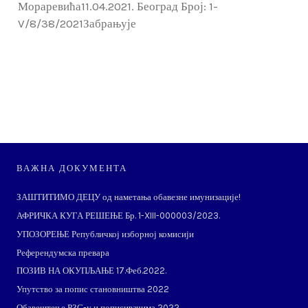
Мораревића11.04.2021. Београд Број: 1-
V/8/38/2021Забрањује
ВАЖНА ДОКУМЕНТА
ЗАШТИТИМО ДЕЦУ од наметања обавезне имунизације!
АФРИЧКА КУГА РЕШЕЊЕ Бр. 1-XIII-000003/2023.
УПОЗОРЕЊЕ Републичкој изборној комисији
Референдумска превара
ПОЗИВ НА ОКУПЉАЊЕ 17.Феб.2022.
Упутство за попис становништва 2022
Обавештење РЗС-у и пописивачима 2022.