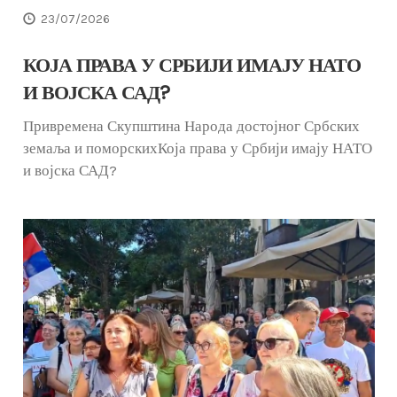
23/07/2026
КОЈА ПРАВА У СРБИЈИ ИМАЈУ НАТО
И ВОЈСКА САД?
Привремена Скупштина Народа достојног Србских
земаља и поморскихКоја права у Србији имају НАТО
и војска САД?