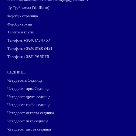
Ју Тјуб канал (
YouTube
)
Фејсбук страница
Фејсбук група
Телеграм група
Телефон: ​+381617347571
Телефон: ​+381621803421
Телефон: ​+381112651175
СЕДНИЦЕ
Четрдесета Седница
Четрдесет прва Седница
Четрдесет друга седница
Четрдесет трећа седница
Четрдесет четврта седница
Четрдесет пета седница
Четрдесет шеста седница