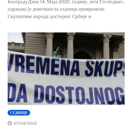
БеоградуДана 14. Маја 2022. године, лета Господњег,
одржана је деветнаеста седница привремене
Скупштине народа достојног Србије и
СЕДНИЦЕ
07/04/2022