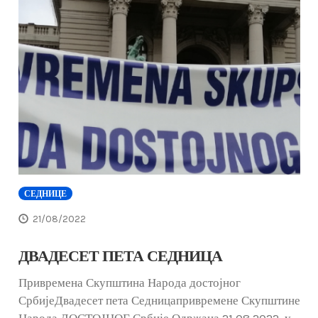
СЕДНИЦЕ
21/08/2022
ДВАДЕСЕТ ПЕТА СЕДНИЦА
Привремена Скупштина Народа достојног
СрбијеДвадесет пета Седницапривремене Скупштине
Народа ДОСТОЈНОГ Србије Одржана 21.08.2022. у