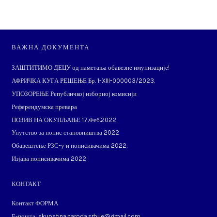
ВАЖНА ДОКУМЕНТА
ЗАШТИТИМО ДЕЦУ од наметања обавезне имунизације!
АФРИЧКА КУГА РЕШЕЊЕ Бр. 1-XIII-000003/2023.
УПОЗОРЕЊЕ Републичкој изборној комисији
Референдумска превара
ПОЗИВ НА ОКУПЉАЊЕ 17.Феб.2022.
Упутство за попис становништва 2022
Обавештење РЗС-у и пописивачима 2022.
Изјава пописивачима 2022
КОНТАКТ
Контакт ФОРМА
Е-пошта: skupstina.naroda.srbije@gmail.com