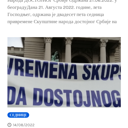
београдуДана 21. Августа 2022. године, лета
Господњег, одржана је двадесет пета седница
привремене Скупштине народа достојног Србије на
СЕДНИЦЕ
14/08/2022