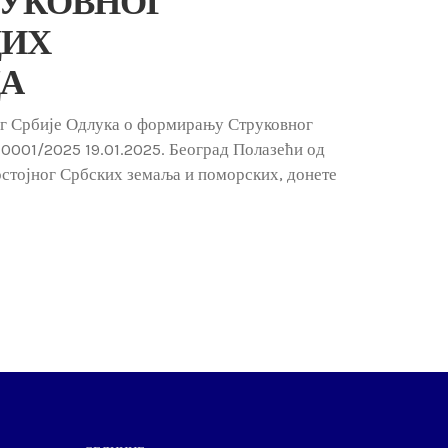
РУКОВНОГ
ДИХ
А
г Србије Одлука о формирању Струковног
-0001/2025 19.01.2025. Београд Полазећи од
стојног Србских земаља и поморских, донете