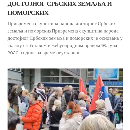
ДОСТОЈНОГ СРБСКИХ ЗЕМАЉА И
ПОМОРСКИХ
Привремена скупштина народа достојног Србских
земаља и поморскихПривремена скупштина народа
достојног Србских земаља и поморских је основана у
складу са Уставом и међународним правом 16. јуна
2020. године за време неуставног