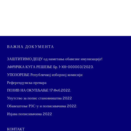
ВАЖНА ДОКУМЕНТА
ЗАШТИТИМО ДЕЦУ од наметања обавезне имунизације!
АФРИЧКА КУГА РЕШЕЊЕ Бр. 1-XIII-000003/2023.
УПОЗОРЕЊЕ Републичкој изборној комисији
Референдумска превара
ПОЗИВ НА ОКУПЉАЊЕ 17.Феб.2022.
Упутство за попис становништва 2022
Обавештење РЗС-у и пописивачима 2022.
Изјава пописивачима 2022
КОНТАКТ