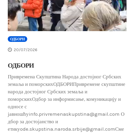
ОДБОРИ
20/07/2026
ОДБОРИ
Привремена Скупштина Народа достојног Србских
земаља и поморскихОДБОРИПривремене скупштине
народа достојног Србских земаља и
поморскихОдбор за информисање, комуникацију и
односе с
јавношћуinfo.privremenaskupstina@gmail.com О
дбор за достојанство и
етикуode.skupstina.naroda.srbije@gmail.comСме