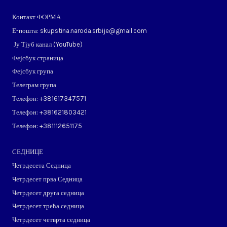
Контакт ФОРМА
Е-пошта: skupstina.naroda.srbije@gmail.com
Ју Тјуб канал (
YouTube
)
Фејсбук страница
Фејсбук група
Телеграм група
Телефон: ​+381617347571
Телефон: ​+381621803421
Телефон: ​+381112651175
СЕДНИЦЕ
Четрдесета Седница
Четрдесет прва Седница
Четрдесет друга седница
Четрдесет трећа седница
Четрдесет четврта седница